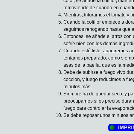
color, se añade la coliflor, manten
removiendo de cuando en cuand
Mientras, trituramos el tomate y p
Cuando la coliflor empiece a dora
seguimos rehogando hasta que adq
Entonces, se añade el arroz con 
sofríe bien con los demás ingredi
Cuando esté listo, añadiremos ag
teníamos preparado, como siempr
asas de la paella, que es la medi
Debe de subirse a fuego vivo dur
cocción, y luego reducimos a fu
minutos más.
Siempre ha de quedar seco, y pa
preocuparnos si es preciso durant
fuego para controlar la evaporaci
Se debe reposar unos minutos ant