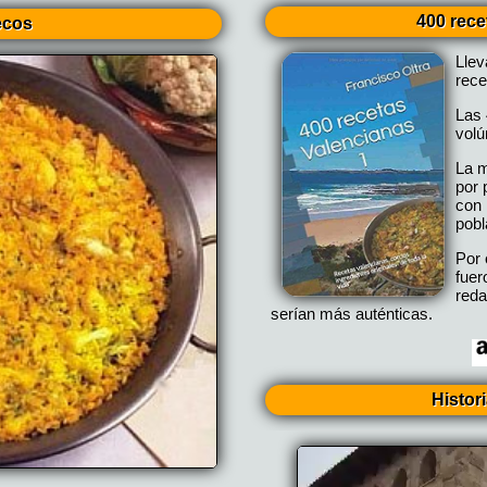
400 rece
ecos
Lle
rece
Las 
vol
La m
por 
con 
pobl
Por 
fuer
reda
serían más auténticas.
Histor