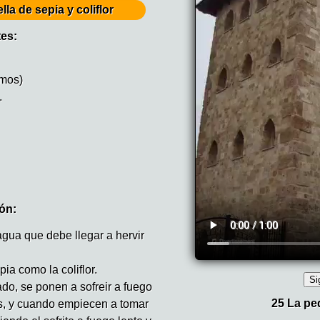
ella de sepia y coliflor
tes:
amos)
.
ón:
gua que debe llegar a hervir
ia como la coliflor.
o, se ponen a sofreir a fuego
ias, y cuando empiecen a tomar