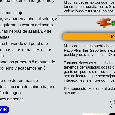
iendo el sofrito a fuego lento y
o.
icamos el ajo.
r, se añaden ambos al sofrito, y
uieran la textura del sofrito.
unas hebras de azafrán, y se
M
entes.
ua hirviendo del perol que
Mesxicotet es un pueblo inexi
e hasta los remaches de las
Paco Plumillas (reportero inex
pueblo y de sus vecinos. ¿O a
da.
ante los primeros 8 minutos de
Tontuna-News es su periódico
tenemos demasiadas cosas que
ego lento y acabamos en 8
gente del pueblo o de los que
son de lecturas que aconseja
interesantes, siempre con nues
ra ello deberemos de
e la cocción de subir o bajar el
Por supuesto, Mesxicotet está
sus amigos.
ón del agua.
es de servir.