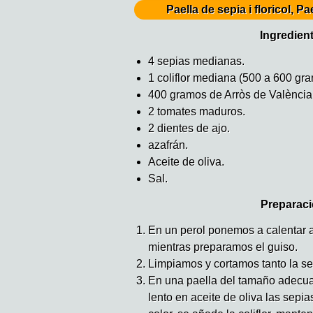
Paella de sepia i floricol, Pa
Ingredien
4 sepias medianas.
1 coliflor mediana (500 a 600 gr
400 gramos de Arròs de València
2 tomates maduros.
2 dientes de ajo.
azafrán.
Aceite de oliva.
Sal.
Preparaci
En un perol ponemos a calentar a
mientras preparamos el guiso.
Limpiamos y cortamos tanto la sep
En una paella del tamaño adecuad
lento en aceite de oliva las sep